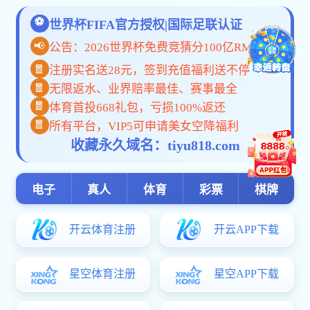
发体育:文明校园
明发体育:黄河文化
深入挖掘黄河文化蕴含的时
黄河文化：成就中华文明赓
黄河文化的历史意义与时代
九曲黄河万里情——文化自
黄河文化内涵与中国历史根